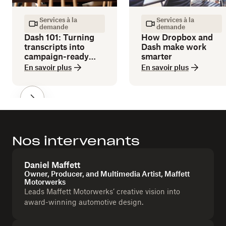
Services à la
Services à la
demande
demande
Dash 101: Turning
How Dropbox and
transcripts into
Dash make work
campaign-ready
smarter
copy
En savoir plus
En savoir plus
Nos intervenants
Daniel Maffett
Owner, Producer, and Multimedia Artist, Maffett
Motorwerks
Leads Maffett Motorwerks’ creative vision into
award-winning automotive design.