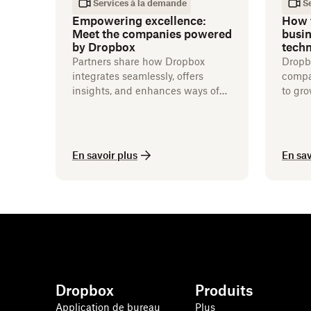
Services à la demande
S
Empowering excellence:
How 
Meet the companies powered
busin
by Dropbox
tech
Partners share how Dropbox
Dropb
integrates seamlessly, offers
compa
insights, and enhances ways of
to gro
working.
compet
En savoir plus
En sav
Dropbox
Produits
Application de bureau
Plus