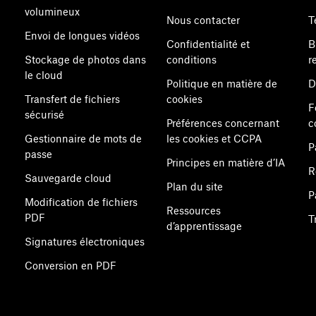
volumineux
Nous contacter
T
Envoi de longues vidéos
Confidentialité et
B
Stockage de photos dans
conditions
r
le cloud
Politique en matière de
D
Transfert de fichiers
cookies
F
sécurisé
Préférences concernant
c
Gestionnaire de mots de
les cookies et CCPA
P
passe
Principes en matière d’IA
R
Sauvegarde cloud
Plan du site
P
Modification de fichiers
Ressources
PDF
T
d’apprentissage
Signatures électroniques
Conversion en PDF