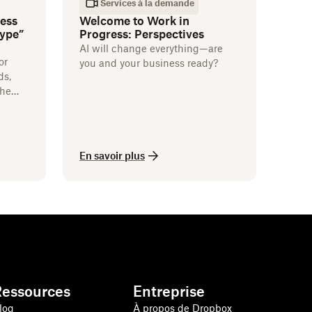
Services à la demande
ess
Welcome to Work in
hype”
Progress: Perspectives
AI will change everything—are
or
you and your business ready?
ds,
the
 our
En savoir plus
Ressources
Entreprise
log
À propos de Dropbox