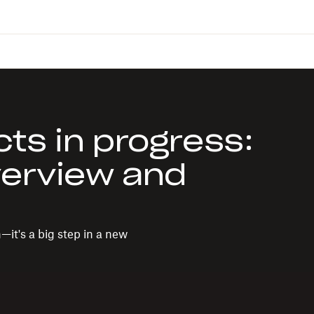
ts in progress:
verview and
—it's a big step in a new