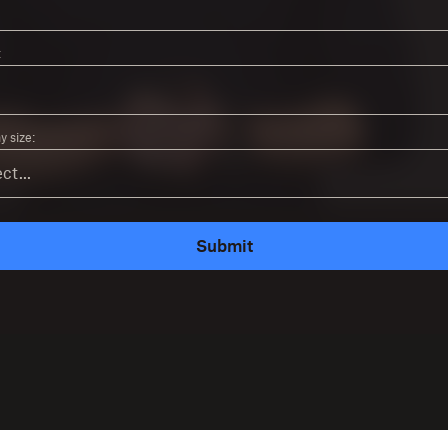
:
 size:
Submit