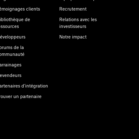
émoignages clients
Recrutement
ibliothèque de
Relations avec les
essources
investisseurs
éveloppeurs
Notre impact
orums de la
ommunauté
arrainages
evendeurs
artenaires d’intégration
rouver un partenaire