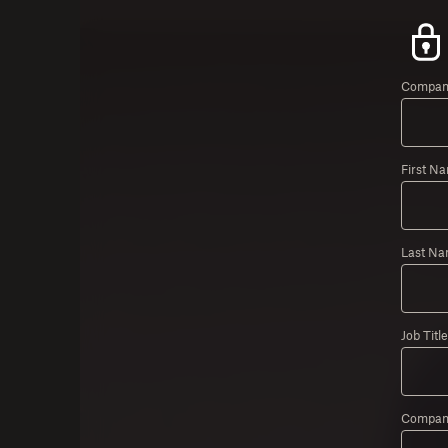
Company
First N
Last Na
Job Title
Compan