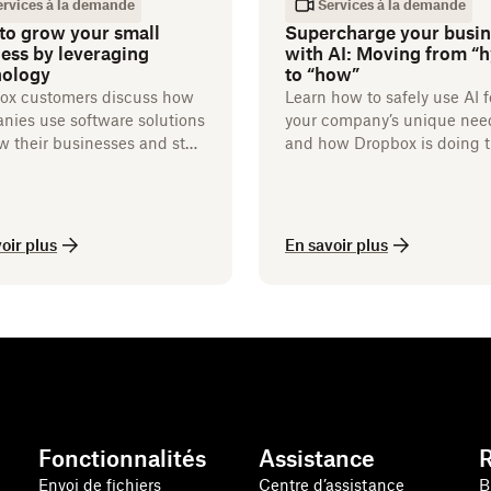
ervices à la demande
Services à la demande
to grow your small
Supercharge your busin
ess by leveraging
with AI: Moving from “
nology
to “how”
ox customers discuss how
Learn how to safely use AI f
nies use software solutions
your company’s unique nee
w their businesses and stay
and how Dropbox is doing 
itive.
same with AI integration in
tools.
oir plus
En savoir plus
Fonctionnalités
Assistance
Envoi de fichiers
Centre d’assistance
B