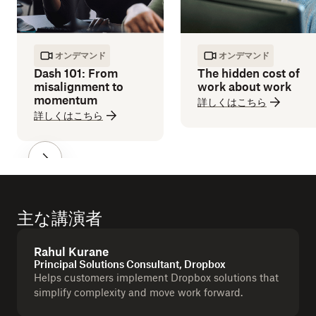
オンデマンド
オンデマンド
Dash 101: From
The hidden cost of
misalignment to
work about work
momentum
詳しくはこちら
詳しくはこちら
主な講演者
Rahul Kurane
Principal Solutions Consultant, Dropbox
Helps customers implement Dropbox solutions that
simplify complexity and move work forward.