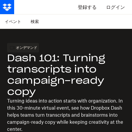
登録する
ログイン
イベント
検索
オンデマンド
Dash 101: Turning
transcripts into
campaign-ready
copy
Turning ideas into action starts with organization. In
this 30-minute virtual event, see how Dropbox Dash
helps teams turn transcripts and brainstorms into
campaign-ready copy while keeping creativity at the
center.