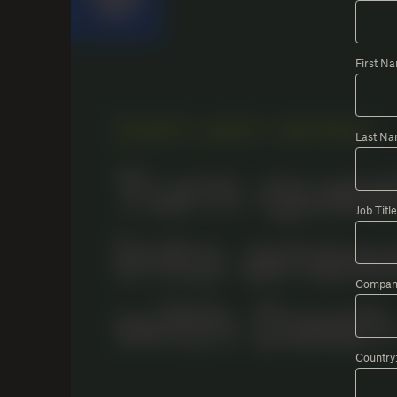
First N
Last Na
Job Title
Compan
Country