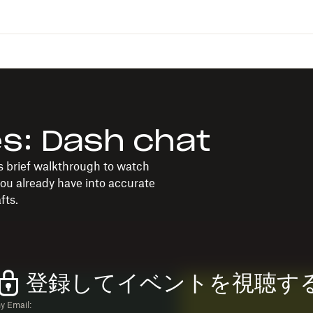
es: Dash chat
is brief walkthrough to watch
ou already have into accurate
fts.
登録してイベントを視聴す
 Email: