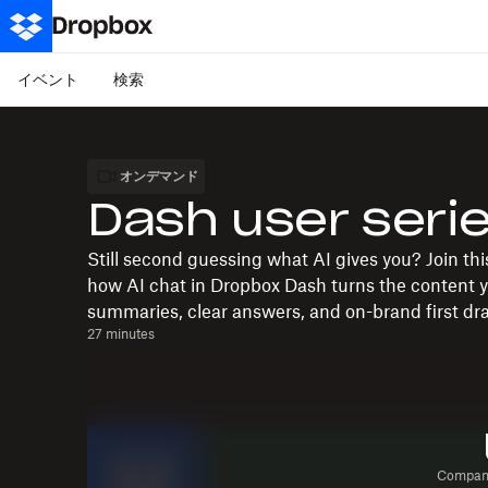
イベント
検索
オンデマンド
Dash user seri
Still second guessing what AI gives you? Join th
how AI chat in Dropbox Dash turns the content y
summaries, clear answers, and on-brand first dra
27 minutes
Company