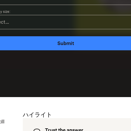
 size:
Submit
ハイライト
ill
Trust the answer