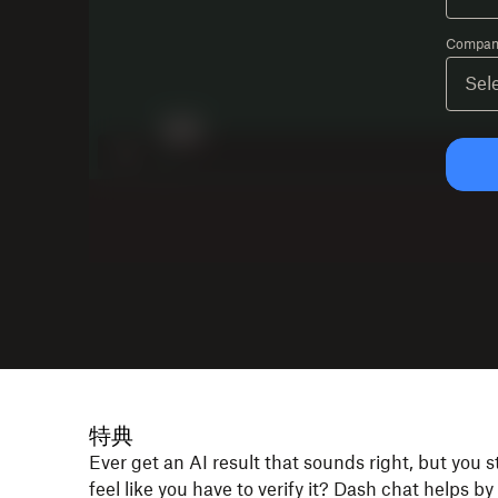
Company
特典
Ever get an AI result that sounds right, but you st
feel like you have to verify it? Dash chat helps by