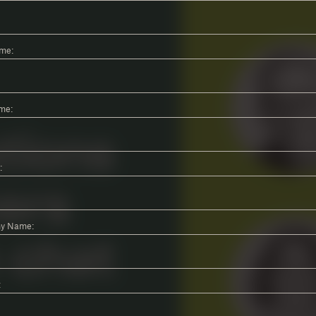
ame:
me:
:
y Name:
: