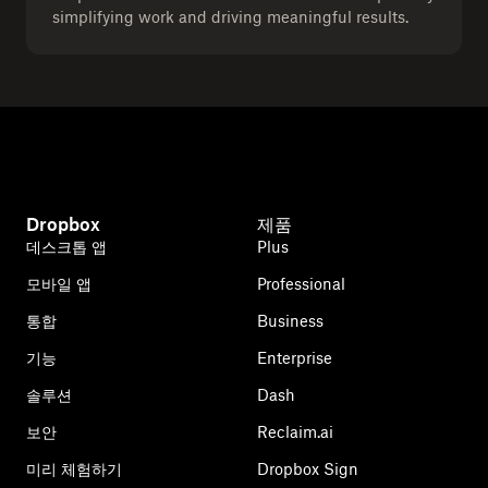
simplifying work and driving meaningful results.
Dropbox
제품
데스크톱 앱
Plus
모바일 앱
Professional
통합
Business
기능
Enterprise
솔루션
Dash
보안
Reclaim.ai
미리 체험하기
Dropbox Sign