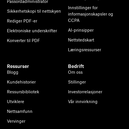
Passordadministrator
Innstillinger for
Sikkerhetskopi til nettskyen
informasjonskapsler og
CCPA
Rediger PDF-er
AI-prinsipper
Elektroniske underskrifter
Nettstedskart
Konverter til PDF
Læringsressurser
Ressurser
Bedrift
Blogg
Om oss
Kundehistorier
Stillinger
Ressursbibliotek
Investorrelasjoner
Utviklere
Vår innvirkning
Nettsamfunn
Vervinger