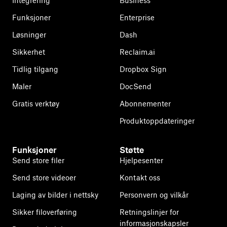
Integrering
Business
Funksjoner
Enterprise
Løsninger
Dash
Sikkerhet
Reclaim.ai
Tidlig tilgang
Dropbox Sign
Maler
DocSend
Gratis verktøy
Abonnementer
Produktoppdateringer
Funksjoner
Støtte
Send store filer
Hjelpesenter
Send store videoer
Kontakt oss
Laging av bilder i nettsky
Personvern og vilkår
Sikker filoverføring
Retningslinjer for
informasjonskapsler