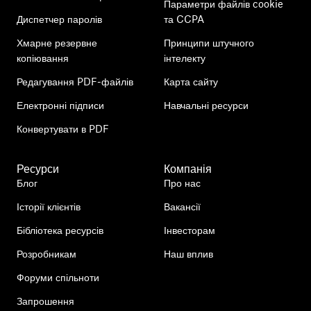
Параметри файлів cookie
Диспетчер паролів
та CCPA
Хмарне резервне
Принципи штучного
копіювання
інтелекту
Редагування PDF-файлів
Карта сайту
Електронні підписи
Навчальні ресурси
Конвертувати в PDF
Ресурси
Компанія
Блог
Про нас
Історії клієнтів
Вакансії
Бібліотека ресурсів
Інвесторам
Розробникам
Наш вплив
Форуми спільноти
Запрошення