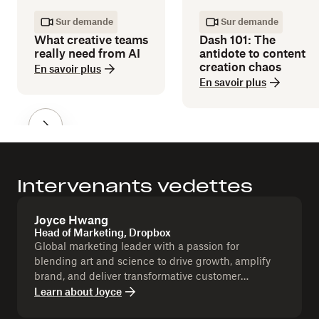
Sur demande
Sur demande
What creative teams
Dash 101: The
really need from AI
antidote to content
creation chaos
En savoir plus
En savoir plus
Intervenants vedettes
Joyce Hwang
Head of Marketing, Dropbox
Global marketing leader with a passion for
blending art and science to drive growth, amplify
brand, and deliver transformative customer
experiences.
Learn about
Joyce