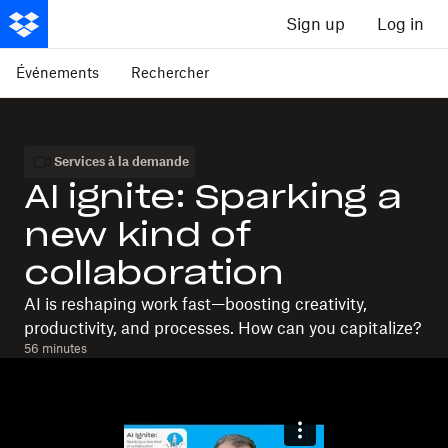
Sign up
Log in
Événements
Rechercher
Services à la demande
AI ignite: Sparking a
new kind of
collaboration
AI is reshaping work fast—boosting creativity,
productivity, and processes. How can you capitalize?
56 minutes