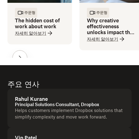
주문형
주문형
The hidden cost of
Why creative
work about work
effectiveness
unlocks impact that
자세히 알아보기
efficiency can’t
자세히 알아보기
deliver
주요 연사
Rahul Kurane
Principal Solutions Consultant, Dropbox
Helps customers implement Dropbox solutions that
simplify complexity and move work forward.
Vip Patel