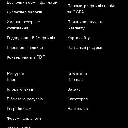
Безпечний обмін файлами
Параметри файлів cookie
Диспетчер паролів
та CCPA
Хмарне резервне
Принципи штучного
копіювання
інтелекту
Редагування PDF-файлів
Карта сайту
Електронні підписи
Навчальні ресурси
Конвертувати в PDF
Ресурси
Компанія
Блог
Про нас
Історії клієнтів
Вакансії
Бібліотека ресурсів
Інвесторам
Розробникам
Наш вплив
Форуми спільноти
Запрошення