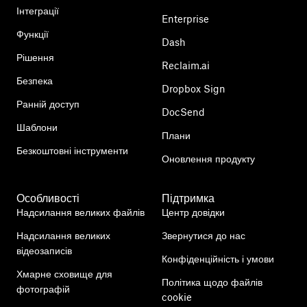
Інтеграції
Enterprise
Функції
Dash
Рішення
Reclaim.ai
Безпека
Dropbox Sign
Ранній доступ
DocSend
Шаблони
Плани
Безкоштовні інструменти
Оновлення продукту
Особливості
Підтримка
Надсилання великих файлів
Центр довідки
Надсилання великих
Звернутися до нас
відеозаписів
Конфіденційність і умови
Хмарне сховище для
Політика щодо файлів
фотографій
cookie