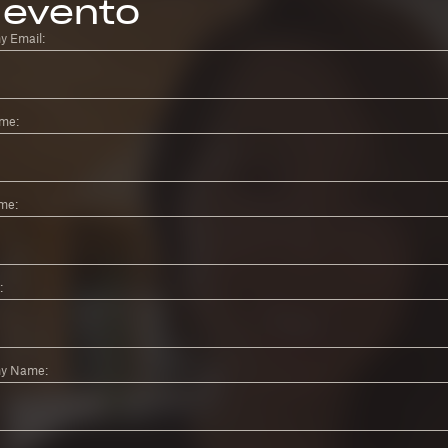
evento
 Email:
ame:
me:
:
y Name: