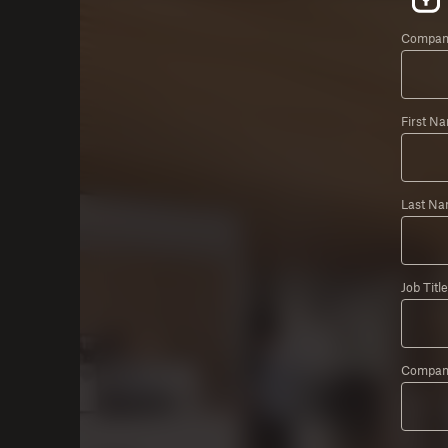
Company
First N
Last Na
Job Title
Compan