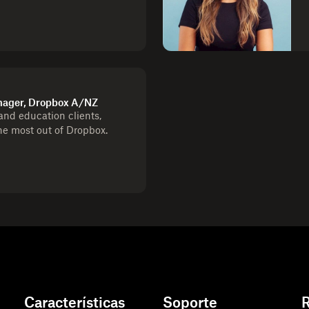
ager, Dropbox A/NZ
nd education clients,
he most out of Dropbox.
Características
Soporte