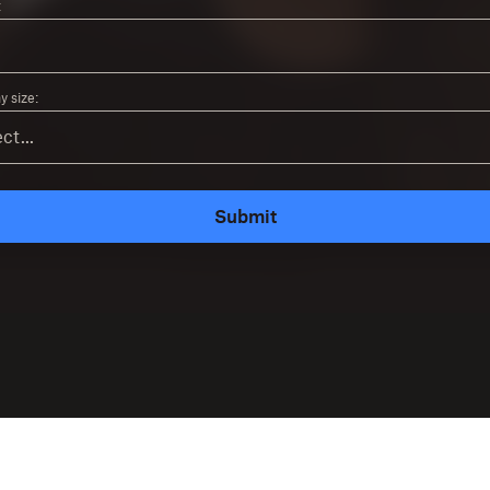
:
 size:
Submit