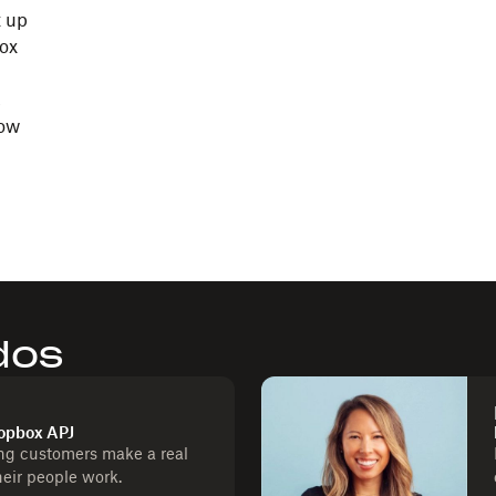
t up
box
,
now
dos
ropbox APJ
ng customers make a real
heir people work.