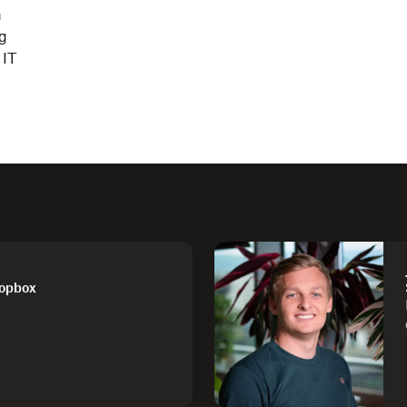
n
ng
 IT
ropbox