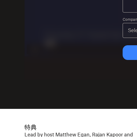
Company
特典
Lead by host Matthew Egan, Rajan Kapoor and