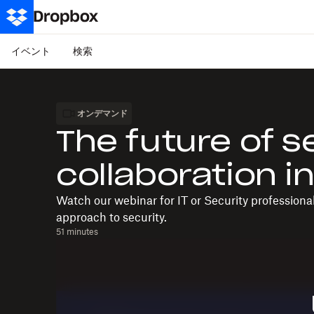
イベント
検索
オンデマンド
The future of 
collaboration i
Watch our webinar for IT or Security professiona
approach to security.
51 minutes