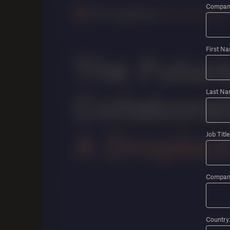
Company
First N
Last Na
Job Title
Compan
Country