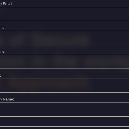
 Email:
ame:
me:
:
y Name:
: