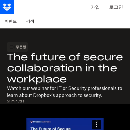
가입
로그인
이벤트
검색
주문형
The future of secure
collaboration in the
workplace
Watch our webinar for IT or Security professionals to
learn about Dropbox's approach to security.
51 minutes