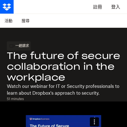
註冊
登入
活動
搜尋
一經請求
The future of secure
collaboration in the
workplace
Watch our webinar for IT or Security professionals to
learn about Dropbox's approach to security.
51 minutes