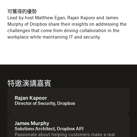
可獲得的優勢
Lead by host Matthew Egan, Rajan Kapoor and James
Murphy of Dropbox share their insights on addressing the
challenges that come from driving collaboration in the
workplace while maintaining IT and security.
特邀演講嘉賓
Rajan Kapoor
Director of Security, Dropbox
James Murphy
Solutions Architect, Dropbox APJ
Passionate about helping customers make a real