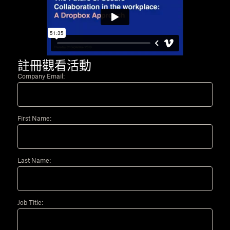
註冊觀看活動
Company Email:
First Name:
Last Name:
Job Title: