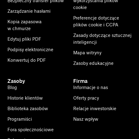
Bezpieczny transfer plików
wykorzystania plików
cookie
Zarządzanie hasłami
Preferencje dotyczące
Kopia zapasowa
plików cookie i CCPA
w chmurze
Zasady dotyczące sztucznej
Edytuj pliki PDF
inteligencji
Podpisy elektroniczne
Mapa witryny
Konwertuj do PDF
Zasoby edukacyjne
Zasoby
Firma
Blog
Informacje o nas
Historie klientów
Oferty pracy
Biblioteka zasobów
Relacje inwestorskie
Programiści
Nasz wpływ
Fora społecznościowe