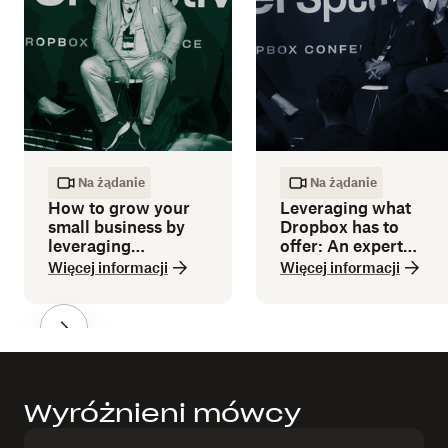
Na żądanie
Na żądanie
How to grow your
Leveraging what
small business by
Dropbox has to
leveraging
offer: An expert
technology
guide
Więcej informacji
Więcej informacji
Wyróżnieni mówcy