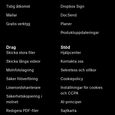
Tidig åtkomst
Dropbox Sign
Mallar
DocSend
Gratis verktyg
Planer
Produktuppdateringar
Drag
Stöd
Skicka stora filer
Hjälpcenter
Skicka långa videor
Kontakta oss
Molnfotolagring
Sekretess och villkor
Säker filöverföring
Cookiepolicy
Lösenordshanterare
Inställningar för cookies
och CCPA
Säkerhetskopiering i
molnet
AI-principer
Redigera PDF-filer
Sajtkarta