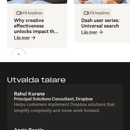
På begäran
På begäran
Why creative
Dash user series:
effectiveness
Universal search
unlocks impact that
Läs mer
efficiency can’t
Läs mer
deliver
Utvalda talare
Rahul Kurane
Principal Solutions Consultant, Dropbox
Helps customers implement Dropbox solutions that
simplify complexity and move work forward.