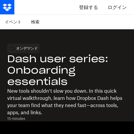
登録する
ログイン
イベント
検索
オンデマンド
Dash user series:
Onboarding
essentials
New tools shouldn’t slow you down. In this quick
virtual walkthrough, learn how Dropbox Dash helps
your team find what they need fast—across tools,
apps, and links.
15 minutes