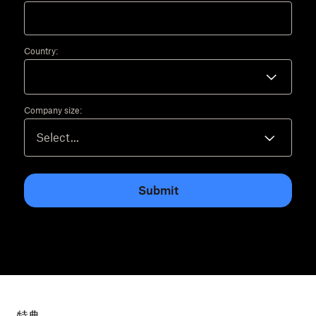
Country:
Company size:
Submit
特典