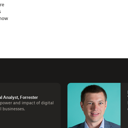
re
s
 how
al Analyst, Forrester
 power and impact of digital
al businesses.