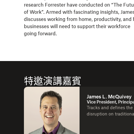
research Forrester have conducted on “The Futu
of Work”. Armed with fascinating insights, Jame
discusses working from home, productivity, and
businesses will need to support their workforce
going forward.
特邀演講嘉賓
James L. McQuivey
Vice President, Princip
Tracks and defines the
disruption on tradition