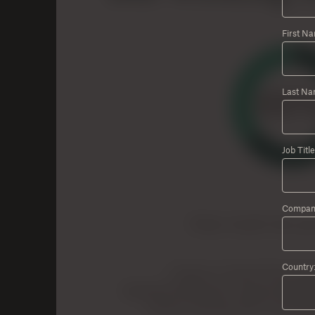
First N
Last Na
Job Title
Compan
Country