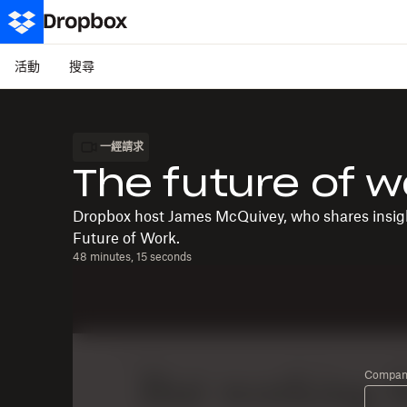
活動
搜尋
一經請求
The future of w
Dropbox host James McQuivey, who shares insigh
Future of Work.
48 minutes, 15 seconds
Company