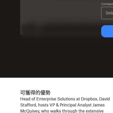
Company
可獲得的優勢
Head of Enterprise Solutions at Dropbox, David
Stafford, hosts VP & Principal Analyst James
McQuivey, who walks through the extensive