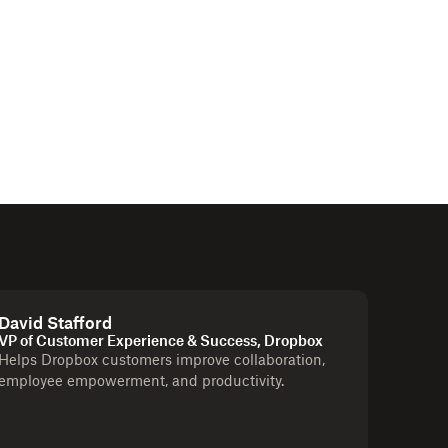
David Stafford
VP of Customer Experience & Success, Dropbox
Helps Dropbox customers improve collaboration,
employee empowerment, and productivity.