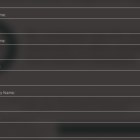
ame:
me:
:
y Name:
: