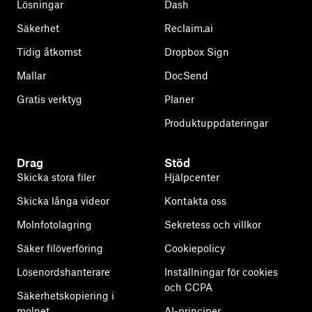
Lösningar
Dash
Säkerhet
Reclaim.ai
Tidig åtkomst
Dropbox Sign
Mallar
DocSend
Gratis verktyg
Planer
Produktuppdateringar
Drag
Stöd
Skicka stora filer
Hjälpcenter
Skicka långa videor
Kontakta oss
Molnfotolagring
Sekretess och villkor
Säker filöverföring
Cookiepolicy
Lösenordshanterare
Inställningar för cookies
och CCPA
Säkerhetskopiering i
molnet
AI-principer